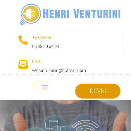
Téléphone

06 43 50 04 94
Email

venturini_henri@hotmail.com
DEVIS