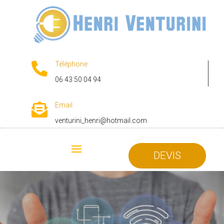
Téléphone

06 43 50 04 94
Email

venturini_henri@hotmail.com
DEVIS